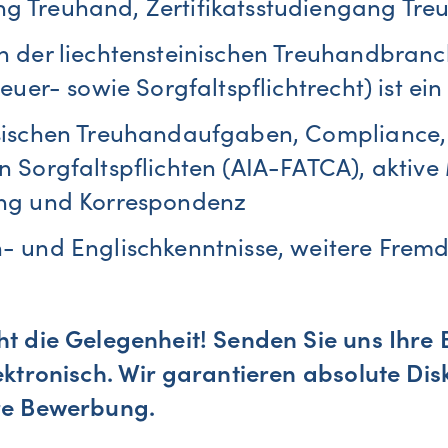
 Treuhand, Zertifikatsstudiengang Treu
n der liechtensteinischen Treuhandbran
euer- sowie Sorgfaltspflichtrecht) ist ein 
ssischen Treuhandaufgaben, Complianc
n Sorgfaltspflichten (AIA-FATCA), aktive 
ung und Korrespondenz
- und Englischkenntnisse, weitere Frem
ht die Gelegenheit! Senden Sie uns Ihr
lektronisch. Wir garantieren absolute Dis
hre Bewerbung.