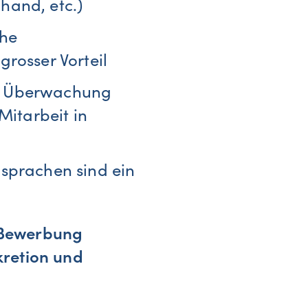
hand, etc.)
che
grosser Vorteil
e, Überwachung
Mitarbeit in
dsprachen sind ein
e Bewerbung
kretion und