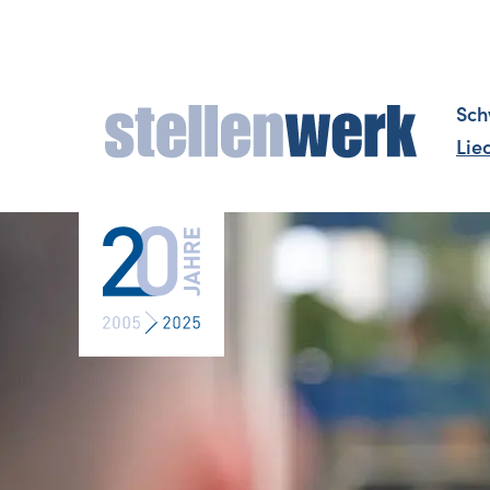
Sch
Lie