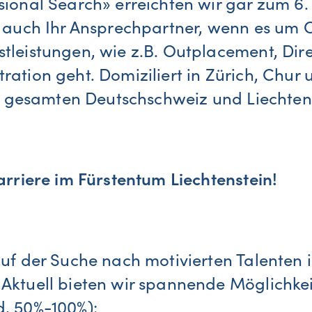
sional Search» erreichten wir gar zum 6.
d auch Ihr Ansprechpartner, wenn es um 
tleistungen, wie z.B. Outplacement, Di
ration geht. Domiziliert in Zürich, Chur
der gesamten Deutschschweiz und Liechten
Karriere im Fürstentum Liechtenstein!
auf der Suche nach motivierten Talenten
Aktuell bieten wir spannende Möglichkei
, 50%-100%):